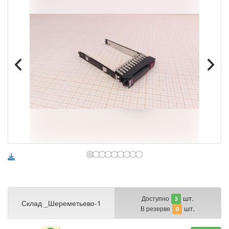
шт.
Доступно
3
Склад _Шереметьево-1
шт.
В резерве
0