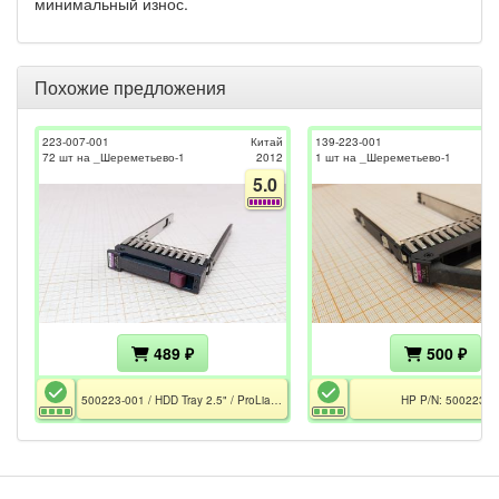
минимальный износ.
Похожие предложения
223-007-001
Китай
139-223-001
72 шт на _Шереметьево-1
2012
1 шт на _Шереметьево-1
5.0
489 ₽
500 ₽
500223-001 / HDD Tray 2.5" / ProLiant G5, G6, G7 / СХД MSA 1040/2040 (2042), 1050/2050 (2052)
HP P/N: 500223-0