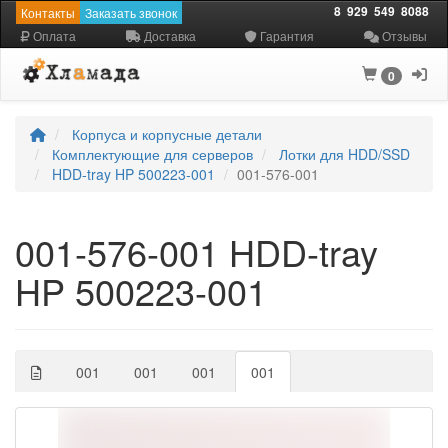
8
929
549
8088
Контакты
Заказать звонок
Оплата
Доставка
Гарантия
Отзывы
0
Корпуса и корпусные детали
Комплектующие для серверов
Лотки для HDD/SSD
HDD-tray HP 500223-001
001-576-001
001-576-001 HDD-tray
HP 500223-001
001
001
001
001