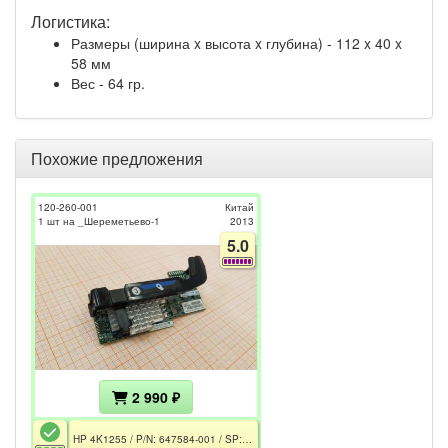
Логистика:
Размеры (ширина x высота x глубина) - 112 x 40 x
58 мм
Вес - 64 гр.
Похожие предложения
120-260-001
Китай
1 шт на _Шереметьево-1
2013
5.0
2 990 ₽
HP 4K1255 / P/N: 647584-001 / SP: 649940-001 REV.0A