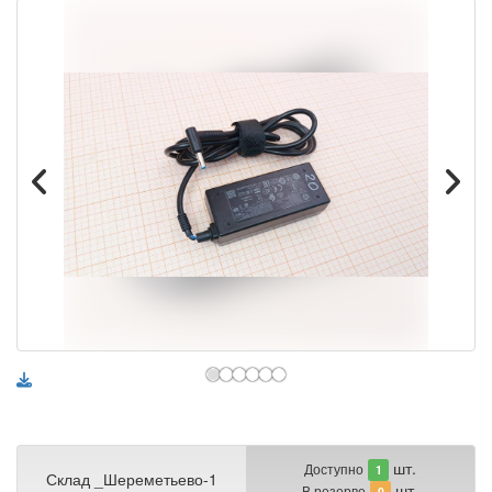
шт.
Доступно
1
Склад _Шереметьево-1
шт.
В резерве
0