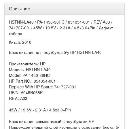
Описание
HSTNN-LA40 / PA-1450-36HC / 854054-001 / REV A03 /
741727-001/ 45W / 19.5V - 2.31A / 4.5x3.0+Pin / Дефект
кабеля
Китай, 2010
Блок питания для ноутбуков б/у HP HSTNN-LA40
Производитель: HP
Модель: HSTNN-LA40
Model: PA-1450-36HC
HP Part NO.: 854054-001
Replace With HP Spare: 741727-001
UP/N: A045R068P
REV.: A03
45W / 19.5V - 2.31A / 4.5x3.0+Pin
Блок питания совместимый с ноутбуками HP.
Повреждён внешний слой изоляции у основания блока, б/