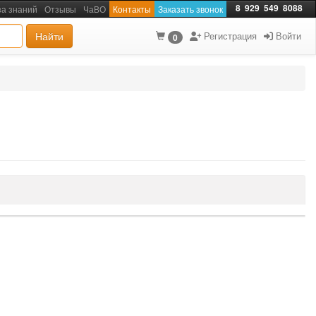
8
929
549
8088
за знаний
Отзывы
ЧаВО
Контакты
Заказать звонок
Найти
Регистрация
Войти
0