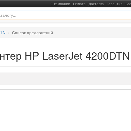
О компании
Оплата
Доставка
Гарантия
Ба
DTN
Список предложений
нтер HP LaserJet 4200DTN