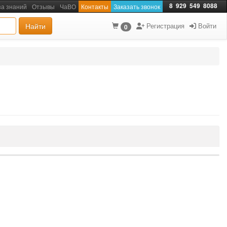
8
929
549
8088
за знаний
Отзывы
ЧаВО
Контакты
Заказать звонок
Найти
Регистрация
Войти
0