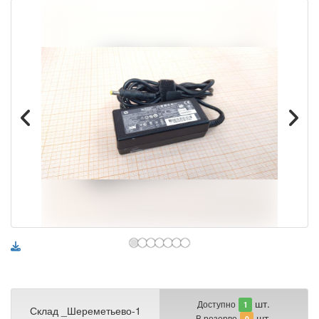
шт.
Доступно
1
Склад _Шереметьево-1
шт.
В резерве
0