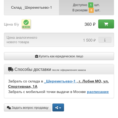
шт.
Доступно
1
Склад _Шереметьево-1
шт.
В резерве
0
360 ₽
Цена б/у
Цена аналогичного
1 500 ₽
нового товара
Купить как юридическое лицо
Способы доставки
после оформления заказа
Забрать со склада в
_Шереметьево-1
, г. Лобня МО, ул.
Спортивная, 1А
Забрать с мобильной точки выдачи в Москве
расписание
Задать вопрос продавцу