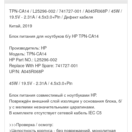
TPN-CA14 / L25296-002 / 741727-001 / A045R068P / 45W /
19.5V - 2.31A / 4.5x3.0+Pin / Дефект кабеля
Китай, 2019
Блок питания для ноутбуков б/у HP TPN-CA14
Производитель: HP
Модель: TPN-CA14
HP Part NO.: L25296-002
Replace With HP Spare: 741727-001
UP/N: A045R068P
45W / 19.5V - 2.31A / 4.5x3.0+Pin
Блок питания совместимый с ноутбуками HP.
Повреждён внешний слой изоляции у основания блока, б/
у с мелкими незначительными царапинами.
В комплекте отсутствует сетевой кабель IEC C5
>>>Проверка / осмотр:
>Целостность корпуса - без повреждений, монолитная