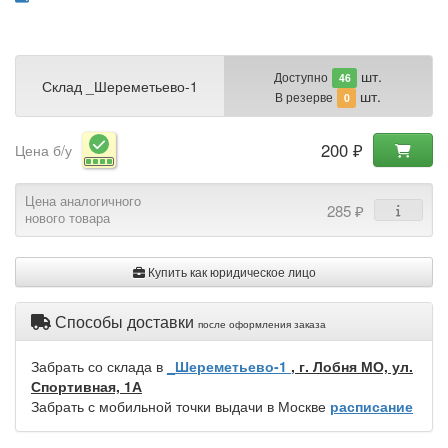
шт.
Доступно
46
Склад _Шереметьево-1
шт.
В резерве
0
200 ₽
Цена б/у
Цена аналогичного
285 ₽
нового товара
Купить как юридическое лицо
Способы доставки
после оформления заказа
Забрать со склада в
_Шереметьево-1
, г. Лобня МО, ул.
Спортивная, 1А
Забрать с мобильной точки выдачи в Москве
расписание