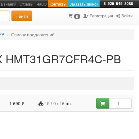
8
929
549
8088
за знаний
Отзывы
ЧаВО
Контакты
Заказать звонок
Найти
Регистрация
Войти
0
PB
Список предложений
IX HMT31GR7CFR4C-PB
1 690 ₽
15
/
0
/
16
шт.