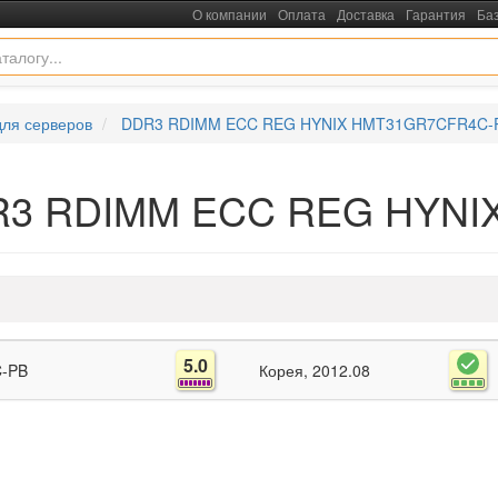
О компании
Оплата
Доставка
Гарантия
Ба
для серверов
DDR3 RDIMM ECC REG HYNIX HMT31GR7CFR4C-
DR3 RDIMM ECC REG HYN
5.0
C-PB
Корея
2012.08