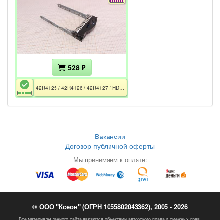
528 ₽
42R4125 / 42R4126 / 42R4127 / HDD Tray 3.5" / x3550 x3600 x3650 x3655 x3700 x3755 x3800 x3250 M3 DS3200 DS3300 DS3400
Вакансии
Договор публичной оферты
Мы принимаем к оплате:
© ООО "Ксеон" (ОГРН 1055802043362), 2005 - 2026
Все материалы данного сайта являются объектами авторского права и смежных прав.