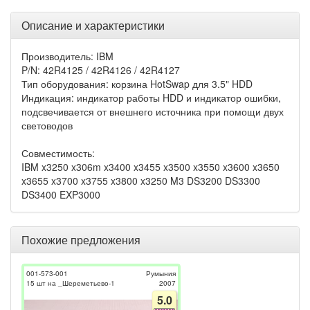
Описание и характеристики
Производитель: IBM
P/N: 42R4125 / 42R4126 / 42R4127
Тип оборудования: корзина HotSwap для 3.5" HDD
Индикация: индикатор работы HDD и индикатор ошибки,
подсвечивается от внешнего источника при помощи двух
световодов
Совместимость:
IBM x3250 x306m x3400 x3455 x3500 x3550 x3600 x3650
x3655 x3700 x3755 x3800 x3250 M3 DS3200 DS3300
DS3400 EXP3000
Похожие предложения
001-573-001
Румыния
15 шт на _Шереметьево-1
2007
5.0