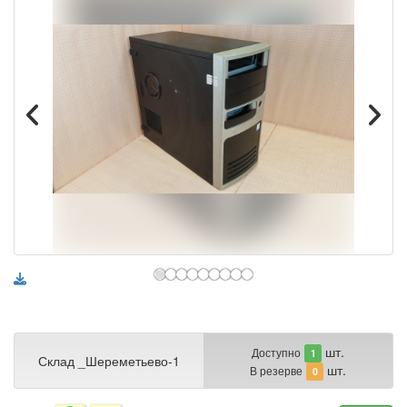
шт.
Доступно
1
Склад _Шереметьево-1
шт.
В резерве
0