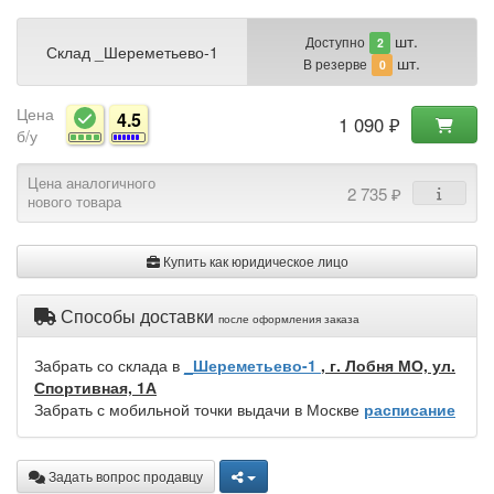
шт.
Доступно
2
Склад _Шереметьево-1
шт.
В резерве
0
Цена
4.5
1 090 ₽
б/у
Цена аналогичного
2 735 ₽
нового товара
Купить как юридическое лицо
Способы доставки
после оформления заказа
Забрать со склада в
_Шереметьево-1
, г. Лобня МО, ул.
Спортивная, 1А
Забрать с мобильной точки выдачи в Москве
расписание
Задать вопрос продавцу