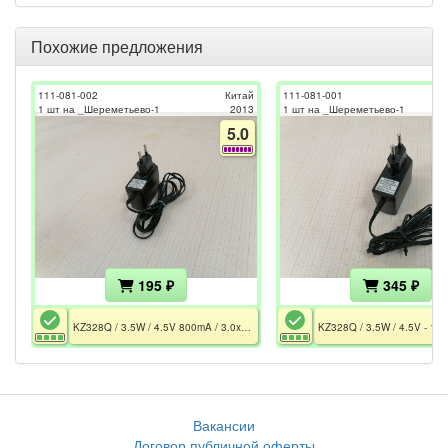
Похожие предложения
111-081-002
Китай
111-081-001
1 шт на _Шереметьево-1
2013
1 шт на _Шереметьево-1
5.0
195 ₽
345 ₽
KZ328Q / 3.5W / 4.5V 800mA / 3.0x1.7
Вакансии
Договор публичной оферты