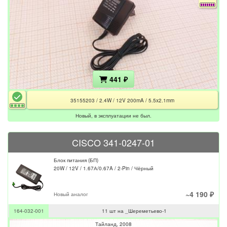
441 ₽
35155203 / 2.4W / 12V 200mA / 5.5x2.1mm
Новый, в эксплуатации не был.
CISCO 341-0247-01
Блок питания (БП)
20W / 12V / 1.67А/0.67A / 2-Pin / Чёрный
~4 190 ₽
Новый аналог
164-032-001
11 шт на _Шереметьево-1
Тайланд
2008