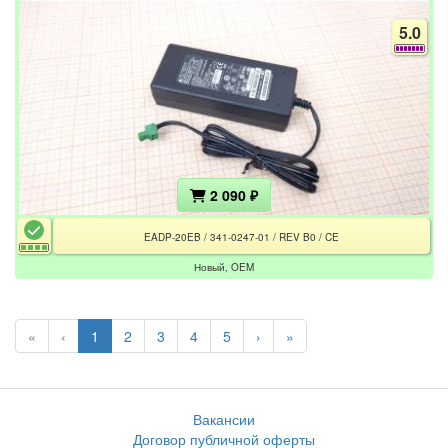
5.0
2 090 ₽
EADP-20EB / 341-0247-01 / REV B0 / CE
Новый, OEM
«
‹
1
2
3
4
5
›
»
Вакансии
Договор публичной оферты