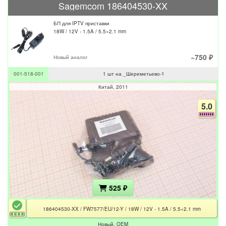
Sagemcom 186404530-XX
БП для IPTV приставки
18W / 12V - 1.5A / 5.5×2.1 mm
~750 ₽
Новый аналог
001-518-001
1 шт на _Шереметьево-1
Китай
2011
5.0
525 ₽
186404530-XX / FW7577/EU/12-Y / 18W / 12V - 1.5A / 5.5×2.1 mm
Новый, OEM