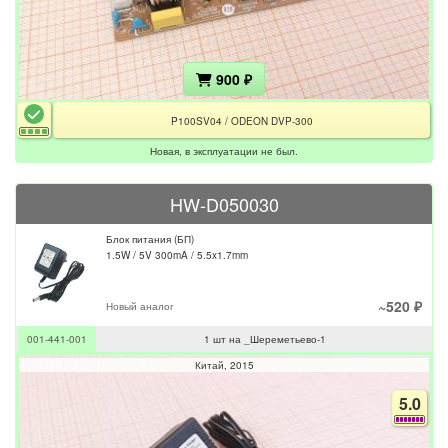
900 ₽
P100SV04 / ODEON DVP-300
Новая, в эксплуатации не был.
HW-D050030
Блок питания (БП)
1.5W / 5V 300mA / 5.5x1.7mm
~520 ₽
Новый аналог
001-441-001
1 шт на _Шереметьево-1
Китай
2015
5.0