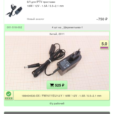
БП для IPTV приставки
18W / 12V - 1.5A / 5.5×2.1 mm
~750 ₽
Новый аналог
001-518-002
4 шт на _Шереметьево-1
Китай
2011
5.0
525 ₽
186404530-XX / FW7577/EU/12-Y / 18W / 12V - 1.5A / 5.5×2.1 mm
б/у рабочий