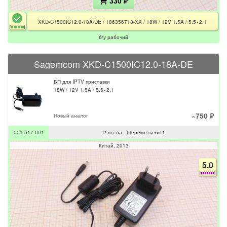
330 ₽
XKD-C1500IC12.0-18A-DE / 186356718-XX / 18W / 12V 1.5A / 5.5×2.1
б/у рабочий
Sagemcom XKD-C1500IC12.0-18A-DE
БП для IPTV приставки
18W / 12V 1.5A / 5.5×2.1
~750 ₽
Новый аналог
001-517-001
2 шт на _Шереметьево-1
Китай
2013
5.0