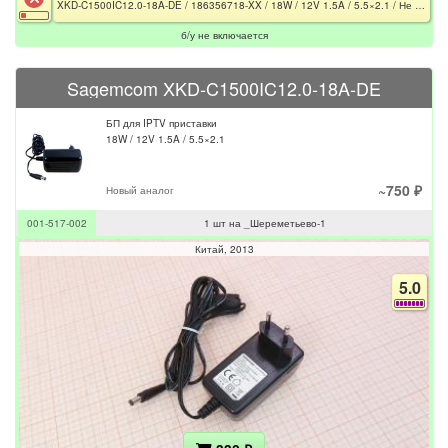
XKD-C1500IC12.0-18A-DE / 186356718-XX / 18W / 12V 1.5A / 5.5×2.1 / Не включается
б/у не включается
Sagemcom XKD-C1500IC12.0-18A-DE
БП для IPTV приставки
18W / 12V 1.5A / 5.5×2.1
~750 ₽
Новый аналог
001-517-002
1 шт на _Шереметьево-1
Китай
2013
5.0