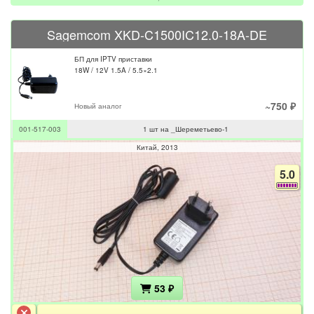
Sagemcom XKD-C1500IC12.0-18A-DE
БП для IPTV приставки
18W / 12V 1.5A / 5.5×2.1
~750 ₽
Новый аналог
001-517-003
1 шт на _Шереметьево-1
Китай
2013
5.0
53 ₽