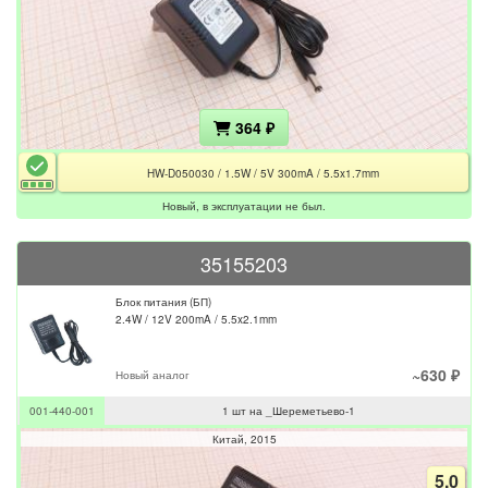
364 ₽
HW-D050030 / 1.5W / 5V 300mA / 5.5x1.7mm
Новый, в эксплуатации не был.
35155203
Блок питания (БП)
2.4W / 12V 200mA / 5.5x2.1mm
~630 ₽
Новый аналог
001-440-001
1 шт на _Шереметьево-1
Китай
2015
5.0