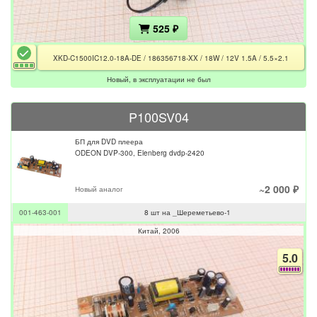
525 ₽
XKD-C1500IC12.0-18A-DE / 186356718-XX / 18W / 12V 1.5A / 5.5×2.1
Новый, в эксплуатации не был
P100SV04
БП для DVD плеера
ODEON DVP-300, Elenberg dvdp-2420
~2 000 ₽
Новый аналог
001-463-001
8 шт на _Шереметьево-1
Китай
2006
5.0