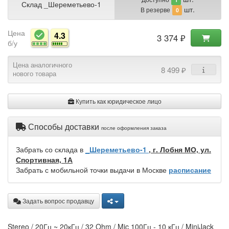
Склад _Шереметьево-1
шт.
В резерве
0
Цена
4.3
3 374 ₽
б/у
Цена аналогичного
8 499 ₽
нового товара
Купить как юридическое лицо
Способы доставки
после оформления заказа
Забрать со склада в
_Шереметьево-1
, г. Лобня МО, ул.
Спортивная, 1А
Забрать с мобильной точки выдачи в Москве
расписание
Задать вопрос продавцу
Stereo / 20Гц ~ 20кГц / 32 Ohm / Mic 100Гц - 10 кГц / MiniJack