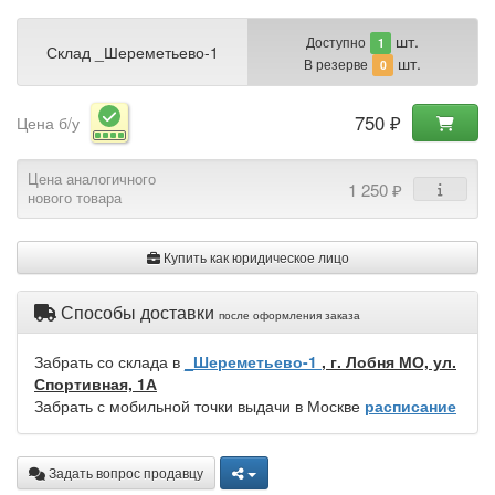
шт.
Доступно
1
Склад _Шереметьево-1
шт.
В резерве
0
750 ₽
Цена б/у
Цена аналогичного
1 250 ₽
нового товара
Купить как юридическое лицо
Способы доставки
после оформления заказа
Забрать со склада в
_Шереметьево-1
, г. Лобня МО, ул.
Спортивная, 1А
Забрать с мобильной точки выдачи в Москве
расписание
Задать вопрос продавцу