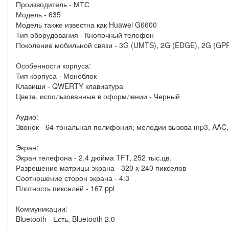
Производитель - МТС
Модель - 635
Модель также известна как Huawei G6600
Тип оборудования - Кнопочный телефон
Поколение мобильной связи - 3G (UMTS), 2G (EDGE), 2G (GP
Особенности корпуса:
Тип корпуса - Моноблок
Клавиши - QWERTY клавиатура
Цвета, использованные в оформлении - Черный
Аудио:
Звонок - 64-тональная полифония; мелодии вызова mp3, AAC
Экран:
Экран телефона - 2.4 дюйма TFT, 252 тыс.цв.
Разрешение матрицы экрана - 320 x 240 пикселов
Соотношение сторон экрана - 4:3
Плотность пикселей - 167 ppi
Коммуникации:
Bluetooth - Есть, Bluetooth 2.0