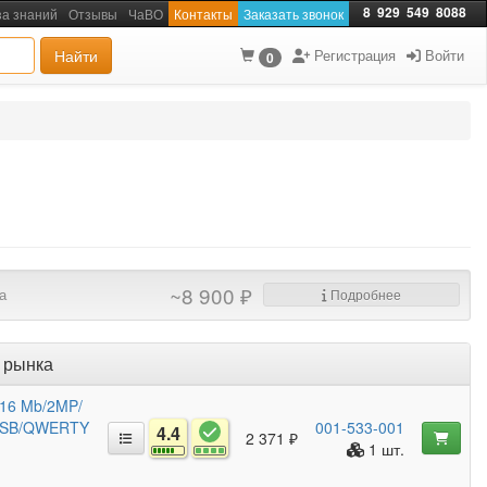
8
929
549
8088
за знаний
Отзывы
ЧаВО
Контакты
Заказать звонок
Найти
Регистрация
Войти
0
~8 900 ₽
а
Подробнее
 рынка
G/16 Mb/2MP/
/USB/QWERTY
001-533-001
4.4
2 371 ₽
1 шт.