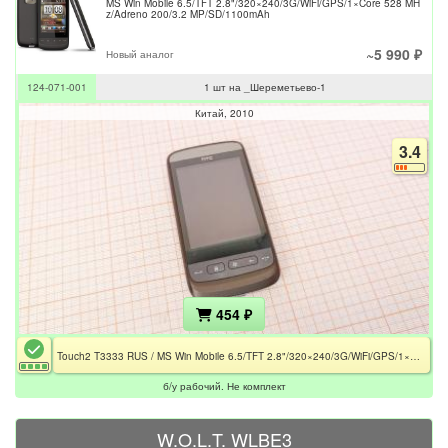
MS Win Mobile 6.5/TFT 2.8"/320×240/3G/WiFi/GPS/1×Core 528 MH
z/Adreno 200/3.2 MP/SD/1100mAh
~5 990 ₽
Новый аналог
124-071-001
1 шт на _Шереметьево-1
Китай
2010
3.4
454 ₽
Touch2 T3333 RUS / MS Win Mobile 6.5/TFT 2.8"/320×240/3G/WiFi/GPS/1×Core 528 MHz/Adreno 200/3.2 MP/SD/1100mAh
б/у рабочий. Не комплект
W.O.L.T. WLBE3