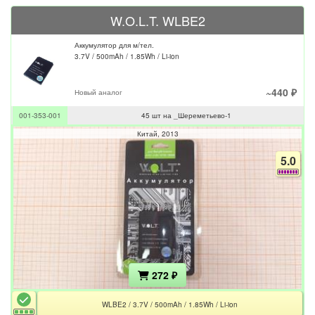
W.O.L.T. WLBE2
Аккумулятор для м/тел.
3.7V / 500mAh / 1.85Wh / Li-ion
~440 ₽
Новый аналог
001-353-001
45 шт на _Шереметьево-1
Китай
2013
5.0
272 ₽
WLBE2 / 3.7V / 500mAh / 1.85Wh / Li-ion