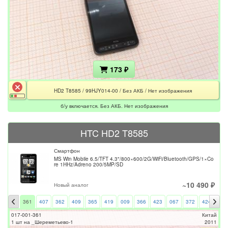
173 ₽
HD2 T8585 / 99HJY014-00 / Без АКБ / Нет изображения
б/у включается. Без АКБ. Нет изображения
HTC HD2 T8585
Смартфон
MS Win Mobile 6.5/TFT 4.3"/800×600/2G/WiFi/Bluetooth/GPS/1×Co
re 1HHz/Adreno 200/5MP/SD
~10 490 ₽
Новый аналог
361
407
362
409
365
419
009
366
423
067
372
424
069
017-001-361
Китай
1 шт на _Шереметьево-1
2011