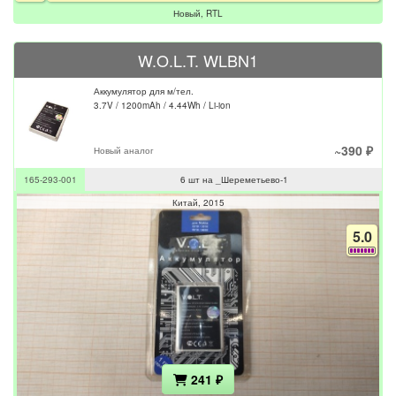
Новый, RTL
W.O.L.T. WLBN1
Аккумулятор для м/тел.
3.7V / 1200mAh / 4.44Wh / Li-ion
~390 ₽
Новый аналог
165-293-001
6 шт на _Шереметьево-1
Китай
2015
5.0
241 ₽