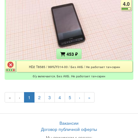
4.0
453 ₽
HD2 T8585 / 99HJY014-00 / Без АКБ / Не работает тач-скрин
б/у включается. Без АКБ. Не работает тач-скрин
«
‹
1
2
3
4
5
›
»
Вакансии
Договор публичной оферты
Мы принимаем к оплате: