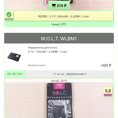
216 ₽
WLBB2 / 3.7V / 600mAh / 2.22Wh / Li-ion
Новый, RTL
W.O.L.T. WLBM1
Аккумулятор для м/тел.
3.7V / 700mAh / 2.59Wh / Li-ion
~420 ₽
Новый аналог
001-351-001
11 шт на _Шереметьево-1
Китай
2013
5.0