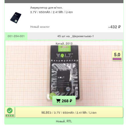
Аккумулятор для м/тел.
3.7V / 650mAh / 2.41Wh / Li-ion
~432 ₽
Новый аналог
001-354-001
45 шт на _Шереметьево-1
Китай
2013
5.0
268 ₽
WLBE3 / 3.7V / 650mAh / 2.41Wh / Li-ion
Новый, RTL