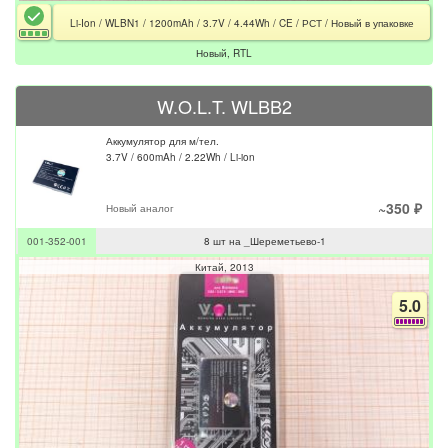
Li-Ion / WLBN1 / 1200mAh / 3.7V / 4.44Wh / CE / РСТ / Новый в упаковке
Новый, RTL
W.O.L.T. WLBB2
Аккумулятор для м/тел.
3.7V / 600mAh / 2.22Wh / Li-ion
~350 ₽
Новый аналог
001-352-001
8 шт на _Шереметьево-1
Китай
2013
5.0