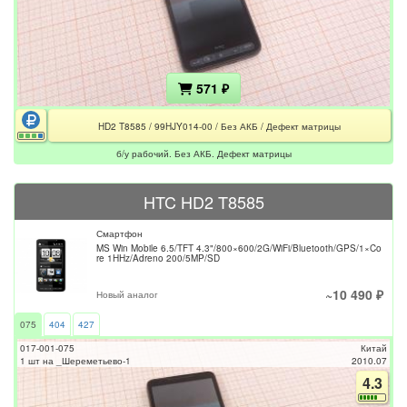
571 ₽
HD2 T8585 / 99HJY014-00 / Без АКБ / Дефект матрицы
б/у рабочий. Без АКБ. Дефект матрицы
HTC HD2 T8585
Смартфон
MS Win Mobile 6.5/TFT 4.3"/800×600/2G/WiFi/Bluetooth/GPS/1×Co
re 1HHz/Adreno 200/5MP/SD
~10 490 ₽
Новый аналог
075
404
427
017-001-075
Китай
1 шт на _Шереметьево-1
2010.07
4.3