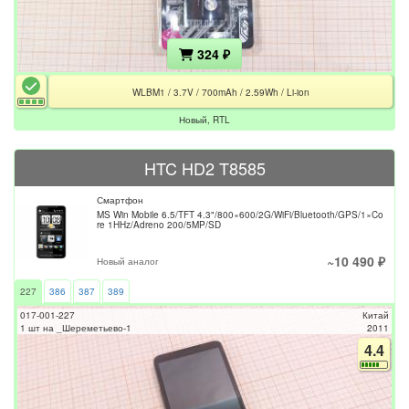
324 ₽
WLBM1 / 3.7V / 700mAh / 2.59Wh / Li-ion
Новый, RTL
HTC HD2 T8585
Смартфон
MS Win Mobile 6.5/TFT 4.3"/800×600/2G/WiFi/Bluetooth/GPS/1×Co
re 1HHz/Adreno 200/5MP/SD
~10 490 ₽
Новый аналог
227
386
387
389
017-001-227
Китай
1 шт на _Шереметьево-1
2011
4.4