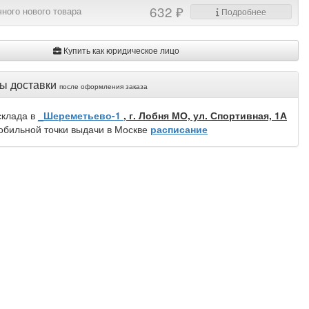
632 ₽
ного нового товара
Подробнее
Купить как юридическое лицо
ы доставки
после оформления заказа
склада в
_Шереметьево-1
, г. Лобня МО, ул. Спортивная, 1А
обильной точки выдачи в Москве
расписание