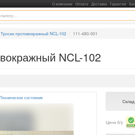
О компании
Оплата
Доставка
Гарантия
Ба
Тросик противокражный NCL-102
111-480-001
ивокражный NCL-102
Техническое состояние
Склад
Цена б/у