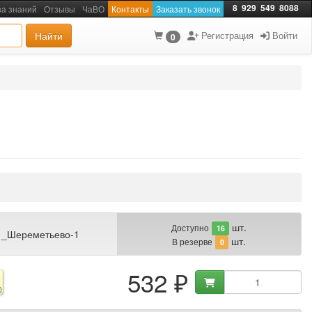
8
929
549
8088
за знаний
Отзывы
ЧаВО
Контакты
Заказать звонок
Найти
Регистрация
Войти
0
шт.
Доступно
16
 _Шереметьево-1
шт.
В резерве
0
532 ₽