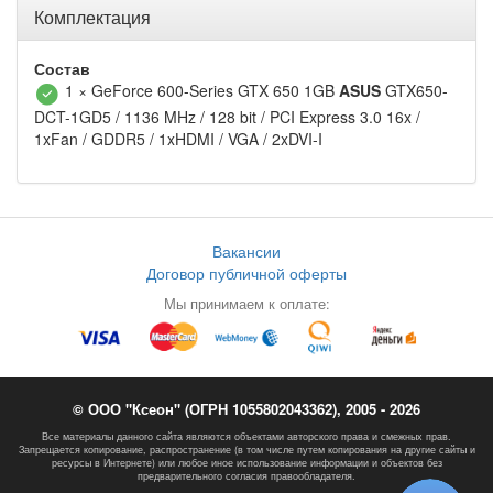
Комплектация
Состав
1 × GeForce 600-Series GTX 650 1GB
ASUS
GTX650-
DCT-1GD5 / 1136 MHz / 128 bit / PCI Express 3.0 16x /
1xFan / GDDR5 / 1xHDMI / VGA / 2xDVI-I
Вакансии
Договор публичной оферты
Мы принимаем к оплате:
© ООО "Ксеон" (ОГРН 1055802043362), 2005 - 2026
Все материалы данного сайта являются объектами авторского права и смежных прав.
Запрещается копирование, распространение (в том числе путем копирования на другие сайты и
ресурсы в Интернете) или любое иное использование информации и объектов без
предварительного согласия правообладателя.