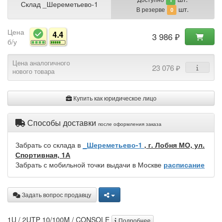
Склад _Шереметьево-1
шт.
В резерве
0
Цена
4.4
3 986 ₽
б/у
Цена аналогичного
23 076 ₽
нового товара
Купить как юридическое лицо
Способы доставки
после оформления заказа
Забрать со склада в
_Шереметьево-1
, г. Лобня МО, ул.
Спортивная, 1А
Забрать с мобильной точки выдачи в Москве
расписание
Задать вопрос продавцу
1U / 2UTP 10/100M / CONSOLE
Подробнее