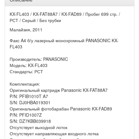
KX-FL403 / KX-FAT88A7 / KX-FAD89 / Пробег 699 стр. /
РСТ / Серый / Без трубки
Малайзия, 2011
Факс A4 б/у лазерный монохромный PANASONIC KX-
FL403
Производитель: PANASONIC
Модель: KX-FL403
Стандарты: РСТ
Комплектация:
Оригинальный картридж Panasonic KX-FAT88A7
P/N: PFIB1010T A7
S/N: DJ0HBA019301
Оригинальный фотобарабан Panasonic KX-FAD89
P/N: PFID1007Z
S/N: DZ7KBB039918
Отсутствует выходной лоток
Отсутствует направляющая входного лотка