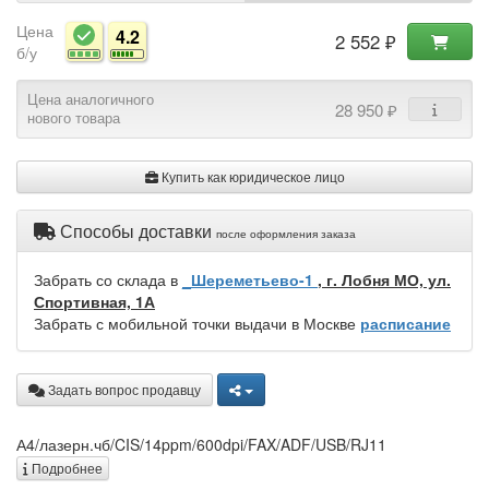
Цена
4.2
2 552 ₽
б/у
Цена аналогичного
28 950 ₽
нового товара
Купить как юридическое лицо
Способы доставки
после оформления заказа
Забрать со склада в
_Шереметьево-1
, г. Лобня МО, ул.
Спортивная, 1А
Забрать с мобильной точки выдачи в Москве
расписание
Задать вопрос продавцу
А4/лазерн.чб/CIS/14ppm/600dpi/FAX/ADF/USB/RJ11
Подробнее