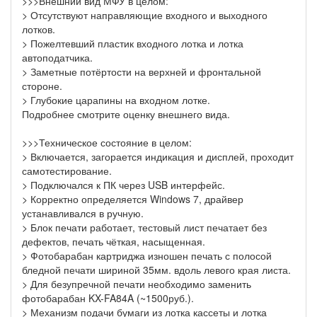
>>>Внешний вид МФУ в целом:
> Отсутствуют направляющие входного и выходного
лотков.
> Пожелтевший пластик входного лотка и лотка
автоподатчика.
> Заметные потёртости на верхней и фронтальной
стороне.
> Глубокие царапины на входном лотке.
Подробнее смотрите оценку внешнего вида.
>>>Техническое состояние в целом:
> Включается, загорается индикация и дисплей, проходит
самотестирование.
> Подключался к ПК через USB интерфейс.
> Корректно определяется Windows 7, драйвер
устанавливался в ручную.
> Блок печати работает, тестовый лист печатает без
дефектов, печать чёткая, насыщенная.
> Фотобарабан картриджа изношен печать с полосой
бледной печати шириной 35мм. вдоль левого края листа.
> Для безупречной печати необходимо заменить
фотобарабан KX-FA84A (~1500руб.).
> Механизм подачи бумаги из лотка кассеты и лотка