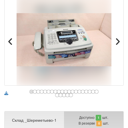
шт.
Доступно
1
Склад _Шереметьево-1
шт.
В резерве
0