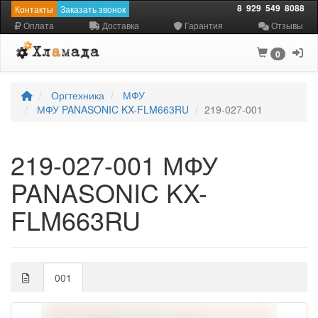
8
929
549
8088
Контакты
Заказать звонок
Оплата
Доставка
Гарантия
Отзывы
0
Оргтехника
МФУ
МФУ PANASONIC KX-FLM663RU
219-027-001
219-027-001 МФУ
PANASONIC KX-
FLM663RU
001