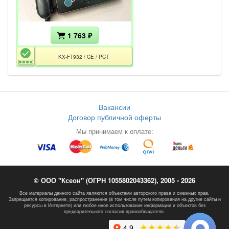
1 763 ₽
KX-FT932 / CE / PCT
Вакансии
Договор публичной оферты
Мы принимаем к оплате:
© ООО "Ксеон" (ОГРН 1055802043362), 2005 - 2026
Все материалы данного сайта являются объектами авторского права и смежных прав.
Запрещается копирование, распространение (в том числе путем копирования на другие сайты и
ресурсы в Интернете) или любое иное использование информации и объектов без
предварительного согласия правообладателя.