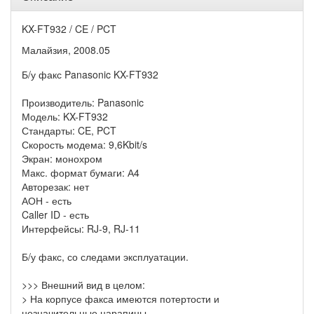
KX-FT932 / CE / PCT
Малайзия, 2008.05
Б/у факс Panasonic KX-FT932
Производитель: Panasonic
Модель: KX-FT932
Стандарты: CE, PCT
Скорость модема: 9,6Kbit/s
Экран: монохром
Макс. формат бумаги: А4
Авторезак: нет
АОН - есть
Caller ID - есть
Интерфейсы: RJ-9, RJ-11
Б/у факс, со следами эксплуатации.
>>> Внешний вид в целом:
> На корпусе факса имеются потертости и
незначительные царапины