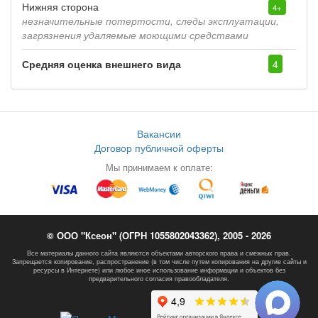
Нижняя сторона
4+
незначительные потертости, следы эксплуатации,
загрязнения удаляемые моющими средствами
Средняя оценка внешнего вида
4
Вакансии
Договор публичной оферты
Мы принимаем к оплате:
© ООО "Ксеон" (ОГРН 1055802043362), 2005 - 2026
Все материалы данного сайта являются объектами авторского права и смежных прав.
Запрещается копирование, распространение (в том числе путем копирования на другие сайты и
ресурсы в Интернете) или любое иное использование информации и объектов без
предварительного согласия правообладателя.