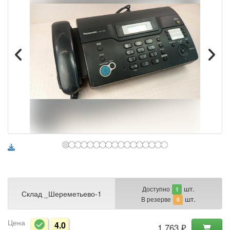
шт.
Доступно
1
Склад _Шереметьево-1
шт.
В резерве
0
Цена
4.0
1 763 ₽