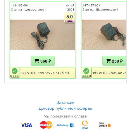
114-109-001
Китай
147-127-001
3 шт на _Шереметьево-1
2008
2 шт на _Шереметьево-1
5.0
368 ₽
258 ₽
PQLV19CE / 3W / 6V - 0.5A / 5.5x2.1mm / CE / PCT / Оригинал
Вакансии
Договор публичной оферты
Мы принимаем к оплате: