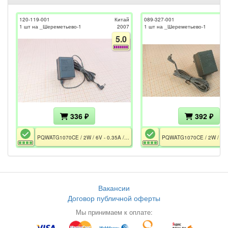
120-119-001
Китай
089-327-001
1 шт на _Шереметьево-1
2007
1 шт на _Шереметьево-1
5.0
336 ₽
392 ₽
PQWATG1070CE / 2W / 6V - 0.35A / 3.5x1.2mm
Вакансии
Договор публичной оферты
Мы принимаем к оплате: