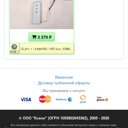
2 270 ₽
CL201.1 / ЕММ/HID / HID 5см / EMM 8см / Встроенный контроллер / RS-485 / IP54 / CE / EAC
Вакансии
Договор публичной оферты
Мы принимаем к оплате:
© ООО "Ксеон" (ОГРН 1055802043362), 2005 - 2026
Все материалы данного сайта являются объектами авторского права и смежных прав.