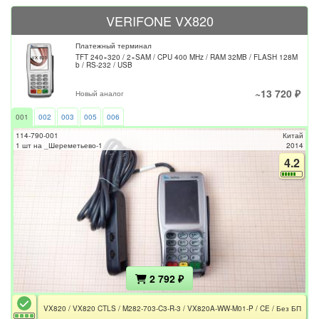
VERIFONE VX820
Платежный терминал
TFT 240×320 / 2×SAM / CPU 400 MHz / RAM 32MB / FLASH 128M
b / RS-232 / USB
~13 720 ₽
Новый аналог
001
002
003
005
006
114-790-001
Китай
1 шт на _Шереметьево-1
2014
4.2
2 792 ₽
VX820 / VX820 CTLS / M282-703-C3-R-3 / VX820A-WW-M01-P / CE / Без БП