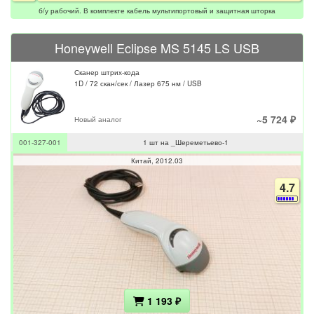
б/у рабочий. В комплекте кабель мультипортовый и защитная шторка
Honeywell Eclipse MS 5145 LS USB
Сканер штрих-кода
1D / 72 скан/сек / Лазер 675 нм / USB
~5 724 ₽
Новый аналог
001-327-001
1 шт на _Шереметьево-1
Китай
2012.03
4.7
1 193 ₽