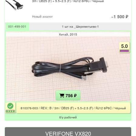
3m / DB25 (F) + 5.5×2.5 (F) / RJ12 6P6C / Чёрный
~1 500 ₽
Новый аналог
001-499-001
1 шт на _Шереметьево-1
Китай
2015
5.0
756 ₽
810376-003 / REV.: B / 3m / DB25 (F) + 5.5×2.5 (F) / RJ12 6P6C / Чёрный
б/у рабочий
VERIFONE VX820