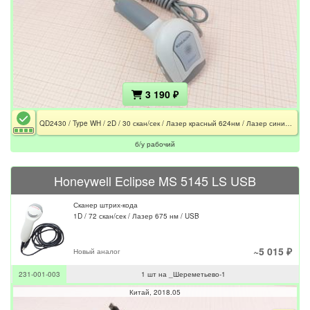
3 190 ₽
QD2430 / Type WH / 2D / 30 скан/сек / Лазер красный 624нм / Лазер синий 468нм / USB / CE / EAC
б/у рабочий
Honeywell Eclipse MS 5145 LS USB
Сканер штрих-кода
1D / 72 скан/сек / Лазер 675 нм / USB
~5 015 ₽
Новый аналог
231-001-003
1 шт на _Шереметьево-1
Китай
2018.05