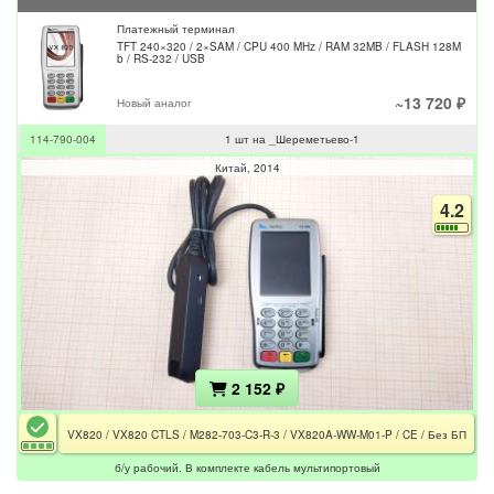
Платежный терминал
TFT 240×320 / 2×SAM / CPU 400 MHz / RAM 32MB / FLASH 128M
b / RS-232 / USB
~13 720 ₽
Новый аналог
114-790-004
1 шт на _Шереметьево-1
Китай
2014
4.2
2 152 ₽
VX820 / VX820 CTLS / M282-703-C3-R-3 / VX820A-WW-M01-P / CE / Без БП
б/у рабочий. В комплекте кабель мультипортовый