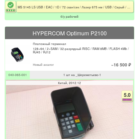
MS 5145 LS USB / EAC / 1D / 72 скан/сек / Лазер 675 нм / USB / Серый / EAC
б/у рабочий
HYPERCOM Optimum P2100
Платежный терминал
128×64 / 2×SAM / 32-разрядный RISC / RAM 8MB / FLASH 4Mb /
RJ45 / RJ12
~16 500 ₽
Новый аналог
040-065-001
1 шт на _Шереметьево-1
Китай
2012.12
5.0