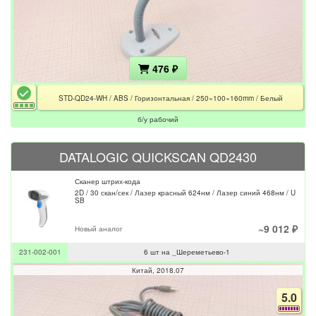
476 ₽
STD-QD24-WH / ABS / Горизонтальная / 250×100×160mm / Белый
б/у рабочий
DATALOGIC QUICKSCAN QD2430
Сканер штрих-кода
2D / 30 скан/сек / Лазер красный 624нм / Лазер синий 468нм / U
SB
~9 012 ₽
Новый аналог
231-002-001
6 шт на _Шереметьево-1
Китай
2018.07
5.0