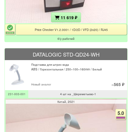
11 619 ₽
Price Checker V1.2.0001 / 1D/2D / VFD (2x20) / RJ45
б/у рабочий
DATALOGIC STD-QD24-WH
Подставка для штрих кода
ABS / Горизонтальная / 250×100×160mm / Белый
~565 ₽
Новый аналог
231-003-001
4 шт на _Шереметьево-1
Китай
2021
5.0