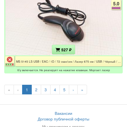
5.0
527 ₽
MS 5145 LS USB / EAC / 1D / 72 скан/сек / Лазер 675 нм / USB / Чёрный / Не реагирует на нажатие клавиши / Моргает лазер
б/у включается. Не реагирует на нажатие клавиши. Моргает лазер
«
‹
1
2
3
4
5
›
»
Вакансии
Договор публичной оферты
Мы принимаем к оплате: