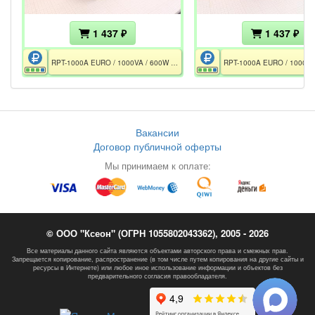
1 437 ₽
1 437 ₽
RPT-1000A EURO / 1000VA / 600W / 3×CEE 7/7P / 1×АКБ 12V 7h / Без АКБ / Дефект корпуса
Вакансии
Договор публичной оферты
Мы принимаем к оплате:
© ООО "Ксеон" (ОГРН 1055802043362), 2005 - 2026
Все материалы данного сайта являются объектами авторского права и смежных прав.
Запрещается копирование, распространение (в том числе путем копирования на другие сайты и
ресурсы в Интернете) или любое иное использование информации и объектов без
предварительного согласия правообладателя.