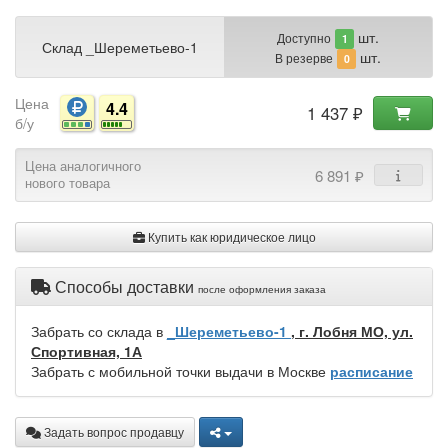
шт.
Доступно
1
Склад _Шереметьево-1
шт.
В резерве
0
Цена
4.4
1 437 ₽
б/у
Цена аналогичного
6 891 ₽
нового товара
Купить как юридическое лицо
Способы доставки
после оформления заказа
Забрать со склада в
_Шереметьево-1
, г. Лобня МО, ул.
Спортивная, 1А
Забрать с мобильной точки выдачи в Москве
расписание
Задать вопрос продавцу