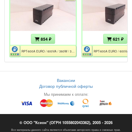
854 ₽
621 ₽
RPT-600A EURO / 600VA / 360W / 3×CEE 7/7P / 1×АКБ 12V 7h / Без АКБ
Вакансии
Договор публичной оферты
Мы принимаем к оплате:
© ООО "Ксеон" (ОГРН 1055802043362), 2005 - 2026
Все материалы данного сайта являются объектами авторского права и смежных прав.