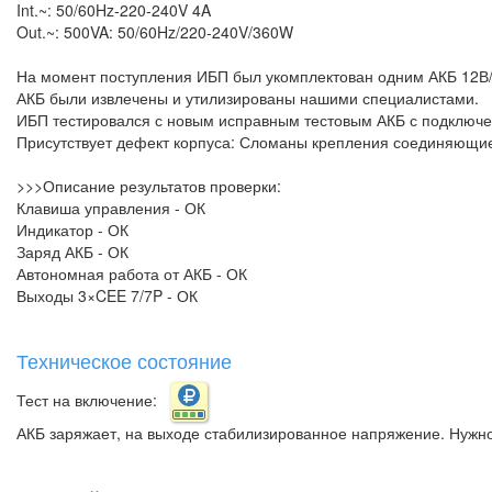
Int.~: 50/60Hz-220-240V 4A
Out.~: 500VA: 50/60Hz/220-240V/360W
На момент поступления ИБП был укомплектован одним АКБ 12В/
АКБ были извлечены и утилизированы нашими специалистами.
ИБП тестировался с новым исправным тестовым АКБ с подключе
Присутствует дефект корпуса: Сломаны крепления соединяющие 
>>>Описание результатов проверки:
Клавиша управления - ОК
Индикатор - ОК
Заряд АКБ - ОК
Автономная работа от АКБ - ОК
Выходы 3×CEE 7/7P - ОК
Техническое состояние
Тест на включение:
АКБ заряжает, на выходе стабилизированное напряжение. Нужно