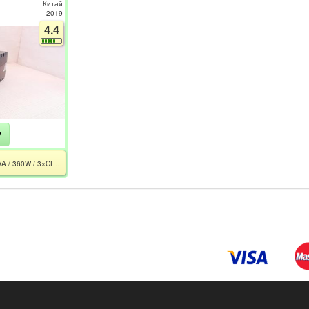
Китай
2019
4.4
₽
RPT-600A EURO / 600VA / 360W / 3×CEE 7/7P / 1×АКБ 12V 7h / Без АКБ / Дефект корпуса