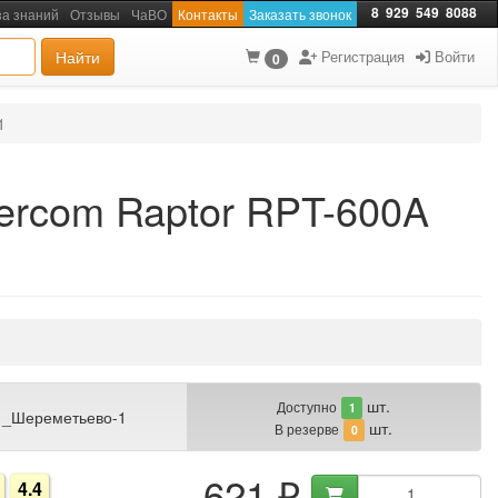
8
929
549
8088
за знаний
Отзывы
ЧаВО
Контакты
Заказать звонок
Найти
Регистрация
Войти
0
1
ercom Raptor RPT-600A
шт.
Доступно
1
 _Шереметьево-1
шт.
В резерве
0
621 ₽
4.4