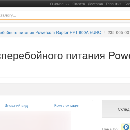
О компании
Оплата
Доставка
Гарантия
Ба
ребойного питания Powercom Raptor RPT-600A EURO
235-005-00
сперебойного питания Pow
Внешний вид
Комплектация
Склад
Цена б/у