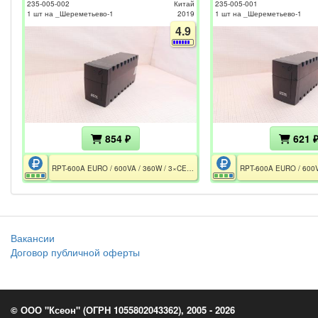
235-005-002
Китай
235-005-001
1 шт на _Шереметьево-1
2019
1 шт на _Шереметьево-1
4.9
854 ₽
621 
RPT-600A EURO / 600VA / 360W / 3×CEE 7/7P / 1×АКБ 12V 7h / Без АКБ
Вакансии
Договор публичной оферты
© ООО "Ксеон" (ОГРН 1055802043362), 2005 - 2026