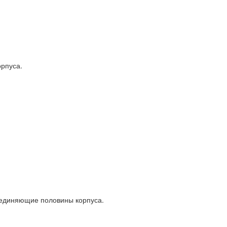
орпуса.
оединяющие половины корпуса.