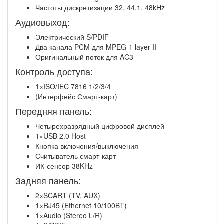
Частоты дискретизации 32, 44.1, 48kHz
Аудиовыход:
Электрический S/PDIF
Два канала PCM для MPEG-1 layer II
Оригинальный поток для AC3
Контроль доступа:
1×ISO/IEC 7816 1/2/3/4
(Интерфейс Смарт-карт)
Передняя панель:
Четырехразрядный цифровой дисплей
1×USB 2.0 Host
Кнопка включения/выключения
Считыватель смарт-карт
ИК-сенсор 38KHz
Задняя панель:
2×SCART (TV, AUX)
1×RJ45 (Ethernet 10/100BT)
1×Audio (Stereo L/R)