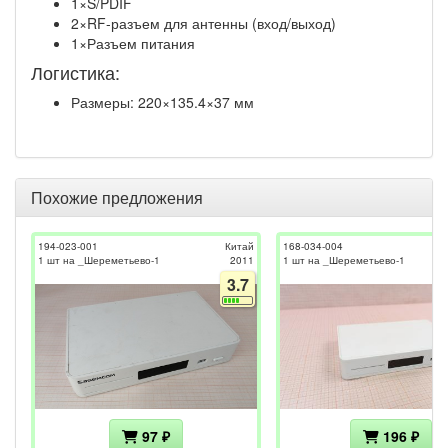
1×S/PDIF
2×RF-разъем для антенны (вход/выход)
1×Разъем питания
Логистика:
Размеры: 220×135.4×37 мм
Похожие предложения
194-023-001
Китай
168-034-004
1 шт на _Шереметьево-1
2011
1 шт на _Шереметьево-1
3.7
97 ₽
196 ₽