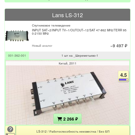
Lans LS-312
Спутниковое телевидение
INPUT SAT×2/INPUT TV×1/OUTOUT×12/SAT 47-862 MHz/TERR 95
0-2150 MHz
~9 497 ₽
Новый аналог
001-362-001
1 шт на _Шереметьево-1
Китай
2011
4.5
2 266 ₽
LS-312 / Работоспособность неизвестна / Без БП