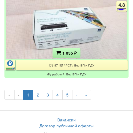
4.8
1 035 ₽
DSI87 HD / РСТ / Без БП и ПДУ
б/у рабочий. Без БП и ПДУ
«
‹
1
2
3
4
5
›
»
Вакансии
Договор публичной оферты