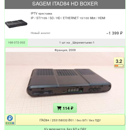
SAGEM ITAD84 HD BOXER
IPTV приставка
IP / ST7109 / SD / HD / ETHERNET 10/100 Mbit / HDMI
~1 399 ₽
Новый аналог
168-072-002
1 шт на _Шереметьево-1
Франция
2009
3.2
114 ₽
ITAD84 / 253158032-B01 / без БП / без ПДУ
б/у включается. Без БП и ПДУ