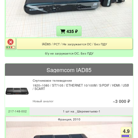
435 ₽
IAD85 / РСТ / Не загружается ОС / Без ПДУ
б/у не загружается ОС. Без ПДУ
Sagemcom IAD85
Спутниковое телевидение
1920×1080 / ST7105 / ETHERNET 10/100M / S/PDIF / HDMI / USB
/ SCART
~3 000 ₽
Новый аналог
217-148-002
1 шт на _Шереметьево-1
Франция
2010
4.9