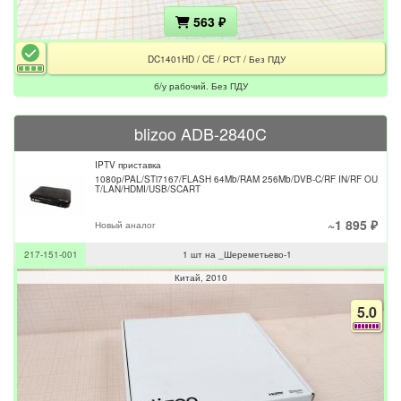
563 ₽
DC1401HD / CE / РСТ / Без ПДУ
б/у рабочий. Без ПДУ
blizoo ADB-2840C
IPTV приставка
1080p/PAL/STi7167/FLASH 64Mb/RAM 256Mb/DVB-C/RF IN/RF OU
T/LAN/HDMI/USB/SCART
~1 895 ₽
Новый аналог
217-151-001
1 шт на _Шереметьево-1
Китай
2010
5.0