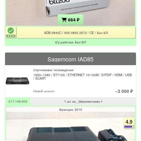
664 ₽
ADB-2840C / 005 0805 2572 / CE / Без БП
б/у рабочая. Без БП
Sagemcom IAD85
Спутниковое телевидение
1920×1080 / ST7105 / ETHERNET 10/100M / S/PDIF / HDMI / USB
/ SCART
~3 000 ₽
Новый аналог
217-148-003
1 шт на _Шереметьево-1
Франция
2010
4.9