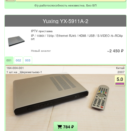
б/у работоспособность неизвестна. Без БП
Yuxing YX-5911A-2
IPTV приставка
IP / 1080i / 720p / Ethernet RJ45 / HDMI / USB / S-VIDEO /6×RCAp
ort
~2 450 ₽
Новый аналог
001
002
003
164-004-001
Китай
1 шт на _Шереметьево-1
2007
5.0
784 ₽