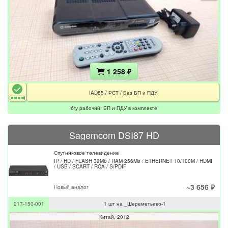
1 258 ₽
IAD85 / РСТ / Без БП и ПДУ
б/у рабочий. БП и ПДУ в комплекте
Sagemcom DSI87 HD
Спутниковое телевидение
IP / HD / FLASH 32Mb / RAM 256Mb / ETHERNET 10/100M / HDMI
/ USB / SCART / RCA / S/PDIF
~3 656 ₽
Новый аналог
217-150-001
1 шт на _Шереметьево-1
Китай
2012