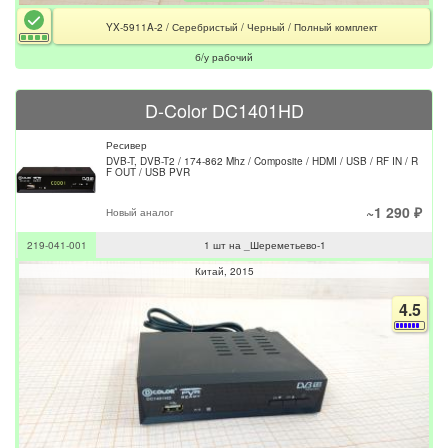
YX-5911A-2 / Серебристый / Черный / Полный комплект
б/у рабочий
D-Color DC1401HD
Ресивер
DVB-T, DVB-T2 / 174-862 Mhz / Composite / HDMI / USB / RF IN / R
F OUT / USB PVR
~1 290 ₽
Новый аналог
219-041-001
1 шт на _Шереметьево-1
Китай
2015
4.5