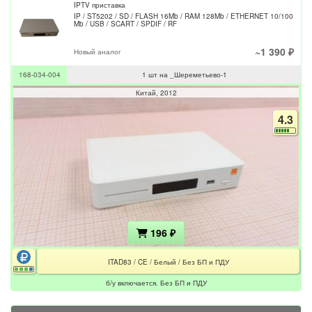
IPTV приставка
IP / ST5202 / SD / FLASH 16Mb / RAM 128Mb / ETHERNET 10/100
Mb / USB / SCART / SPDIF / RF
~1 390 ₽
Новый аналог
168-034-004
1 шт на _Шереметьево-1
Китай
2012
4.3
196 ₽
ITAD83 / CE / Белый / Без БП и ПДУ
б/у включается. Без БП и ПДУ