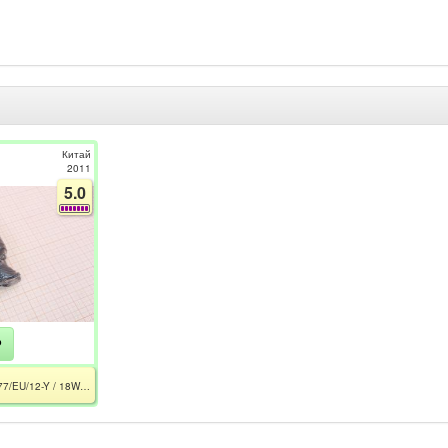
Китай
2011
5.0
₽
186404530-XX / FW7577/EU/12-Y / 18W / 12V - 1.5A / 5.5×2.1 mm