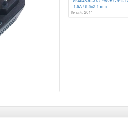
186404530-XX / FW7577/EU/12
- 1.5A / 5.5×2.1 mm
Китай
2011