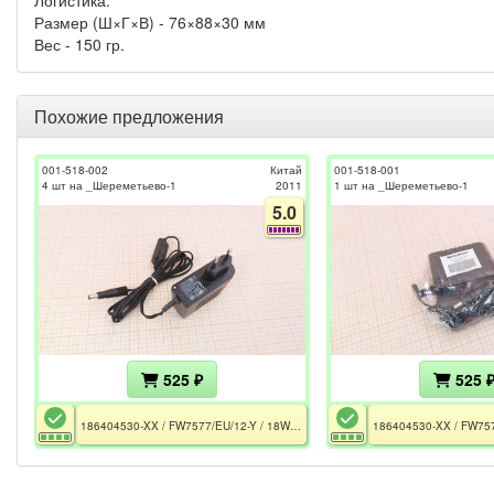
Размер (Ш×Г×В) - 76×88×30 мм
Вес - 150 гр.
Похожие предложения
001-518-002
Китай
001-518-001
4 шт на _Шереметьево-1
2011
1 шт на _Шереметьево-1
5.0
525 ₽
525 
186404530-XX / FW7577/EU/12-Y / 18W / 12V - 1.5A / 5.5×2.1 mm