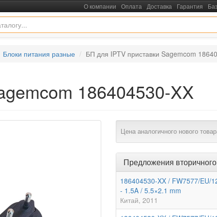
О компании
Оплата
Доставка
Гарантия
Ба
Блоки питания разные
БП для IPTV приставки Sagemcom 1864
Sagemcom 186404530-XX
Цена аналогичного нового товар
Предложения вторичного
186404530-XX / FW7577/EU/12
- 1.5A / 5.5×2.1 mm
Китай
2011