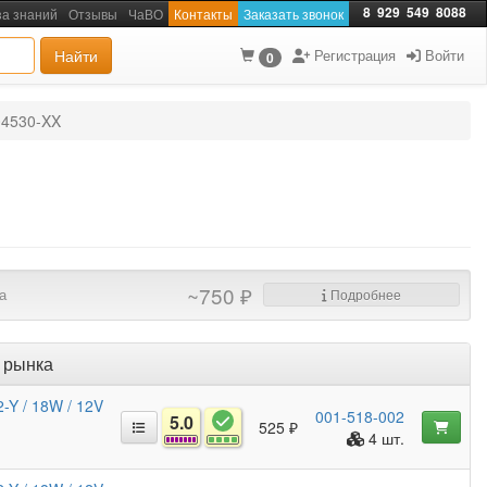
8
929
549
8088
за знаний
Отзывы
ЧаВО
Контакты
Заказать звонок
Найти
Регистрация
Войти
0
04530-XX
~750 ₽
а
Подробнее
 рынка
-Y / 18W / 12V
001-518-002
5.0
525 ₽
4 шт.