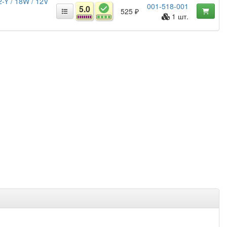
-Y / 18W / 12V
001-518-001
5.0
525 ₽
1 шт.