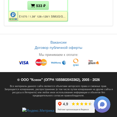
533 ₽
E1070 / 1.38" 128×128/1 SIM/2G/GSM 900/1800/750 мАч Li-Ion / CE / Без АКБ и СЗУ
Вакансии
Договор публичной оферты
Мы принимаем к оплате:
© ООО "Ксеон" (ОГРН 1055802043362), 2005 - 2026
Все материалы данного сайта являются объектами авторского права и смежных прав.
Запрещается копирование, распространение (в том числе путем копирования на другие сайты и
ресурсы в Интернете) или любое иное использование информации и объектов без
предварительного согласия правообладателя.