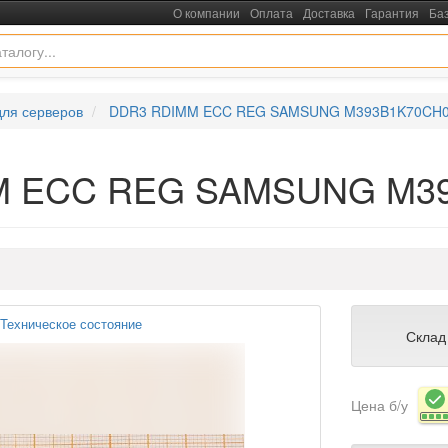
О компании
Оплата
Доставка
Гарантия
Ба
для серверов
DDR3 RDIMM ECC REG SAMSUNG M393B1K70CH0
MM ECC REG SAMSUNG M3
Техническое состояние
Склад
Цена б/у