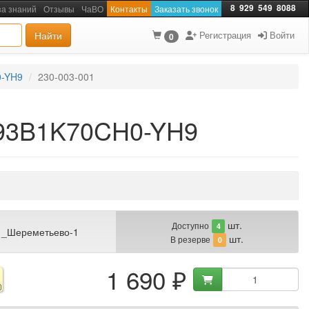
8
929
549
8088
за знаний
Отзывы
ЧаВО
Контакты
Заказать звонок
Найти
Регистрация
Войти
0
-YH9
230-003-001
93B1K70CH0-YH9
шт.
Доступно
4
 _Шереметьево-1
шт.
В резерве
0
1 690 ₽