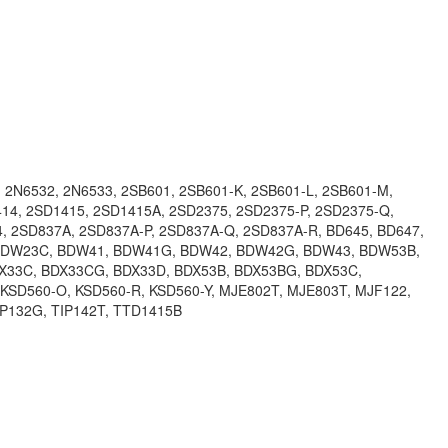
 2N6532, 2N6533, 2SB601, 2SB601-K, 2SB601-L, 2SB601-M,
4, 2SD1415, 2SD1415A, 2SD2375, 2SD2375-P, 2SD2375-Q,
4, 2SD837A, 2SD837A-P, 2SD837A-Q, 2SD837A-R, BD645, BD647,
B, BDW23C, BDW41, BDW41G, BDW42, BDW42G, BDW43, BDW53B,
33C, BDX33CG, BDX33D, BDX53B, BDX53BG, BDX53C,
 KSD560-O, KSD560-R, KSD560-Y, MJE802T, MJE803T, MJF122,
TIP132G, TIP142T, TTD1415B