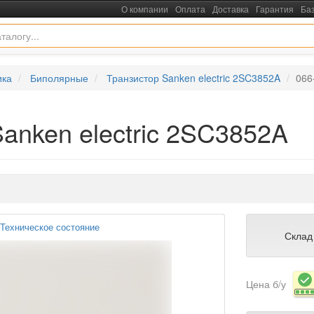
О компании
Оплата
Доставка
Гарантия
Ба
ика
Биполярные
Транзистор Sanken electric 2SC3852A
066
anken electric 2SC3852A
Техническое состояние
Склад
Цена б/у