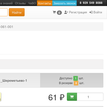
8
929
549
8088
за знаний
Отзывы
ЧаВО
Контакты
Заказать звонок
Найти
Регистрация
Войти
0
-061-001
шт.
Доступно
1
 _Шереметьево-1
шт.
В резерве
0
61 ₽