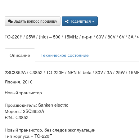
Задать вопрос продавцу
Поделиться
TO-220F / 25W / (hfe) – 500 / 15MHz / n-p-n / 60V / 80V / 6V / 3A 
Описание
Техническое состояние
2SC3852A / C3852 / TO-220F / NPN hi-beta / 80V / 3A / 25W / 15M
Япония, 2010
Новый транзистор
Производитель: Sanken electric
Модель: 2SC3852A
P/N.: C3852
Новый транзистор, без следов эксплуатации
Тип корпуса – TO-220F