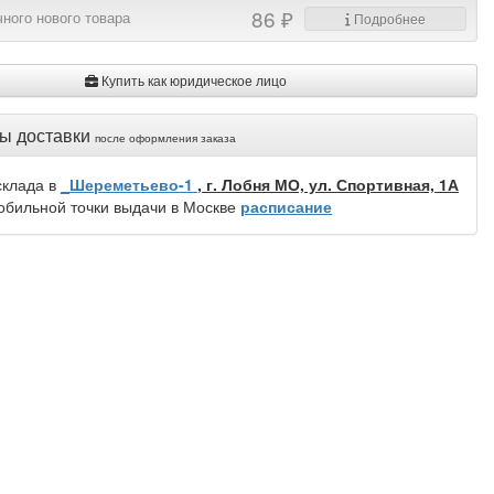
86 ₽
ного нового товара
Подробнее
Купить как юридическое лицо
ы доставки
после оформления заказа
склада в
_Шереметьево-1
, г. Лобня МО, ул. Спортивная, 1А
обильной точки выдачи в Москве
расписание