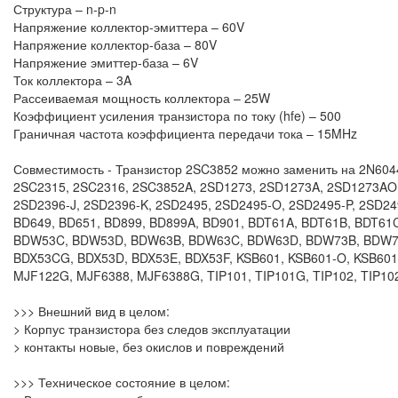
Структура – n-p-n
Напряжение коллектор-эмиттера – 60V
Напряжение коллектор-база – 80V
Напряжение эмиттер-база – 6V
Ток коллектора – 3A
Рассеиваемая мощность коллектора – 25W
Коэффициент усиления транзистора по току (hfe) – 500
Граничная частота коэффициента передачи тока – 15MHz
Совместимость - Транзистор 2SC3852 можно заменить на 2N604
2SC2315, 2SC2316, 2SC3852A, 2SD1273, 2SD1273A, 2SD1273AO,
2SD2396-J, 2SD2396-K, 2SD2495, 2SD2495-O, 2SD2495-P, 2SD24
BD649, BD651, BD899, BD899A, BD901, BDT61A, BDT61B, BDT
BDW53C, BDW53D, BDW63B, BDW63C, BDW63D, BDW73B, BDW73
BDX53CG, BDX53D, BDX53E, BDX53F, KSB601, KSB601-O, KSB601
MJF122G, MJF6388, MJF6388G, TIP101, TIP101G, TIP102, TIP102
>>> Внешний вид в целом:
> Корпус транзистора без следов эксплуатации
> контакты новые, без окислов и повреждений
>>> Техническое состояние в целом: