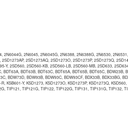
4, 2N6044G, 2N6045, 2N6045G, 2N6388, 2N6388G, 2N6530, 2N6531,
 2SD1273AP, 2SD1273AQ, 2SD1273O, 2SD1273P, 2SD1273Q, 2SD141
95-Y, 2SD560, 2SD560-KB, 2SD560-LB, 2SD560-MB, 2SD633, 2SD63
61C, BDT63A, BDT63B, BDT63C, BDT65A, BDT65B, BDT65C, BDW23
C, BDW73D, BDW93B, BDW93C, BDW93CF, BDX33B, BDX33BG, BDX
-R, KSB601-Y, KSD1273, KSD1273O, KSD1273P, KSD1273Q, KSD560,
G, TIP121, TIP121G, TIP122, TIP122G, TIP131, TIP131G, TIP132, 