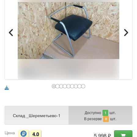
шт.
Доступно
1
Склад _Шереметьево-1
шт.
В резерве
0
Цена
4.0
5 998 ₽