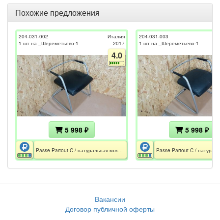
Похожие предложения
204-031-002
Италия
204-031-003
1 шт на _Шереметьево-1
2017
1 шт на _Шереметьево-1
4.0
5 998 ₽
5 998 ₽
Passe-Partout C / натуральная кожа / металл / 820х550х570мм / 95kg / Без спинки
Вакансии
Договор публичной оферты