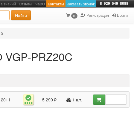
8
929
549
8088
за знаний
Отзывы
ЧаВО
Контакты
Заказать звонок
Найти
Регистрация
Войти
0
ий
IO VGP-PRZ20C
2011
5 290 ₽
1 шт.