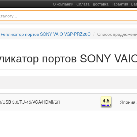
О компании
Оплата
Доставка
Гарантия
Ба
Репликатор портов SONY VAIO VGP-PRZ20C
Список предложен
пликатор портов SONY VA
4.5
/USB 3.0/RJ-45/VGA/HDMI/БП
Япония