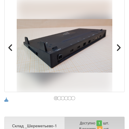
шт.
Доступно
1
Склад _Шереметьево-1
шт.
В резерве
0