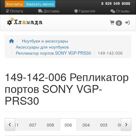
8
929
549
8088
Контакты
Заказать звонок
Оплата
Доставка
Гарантия
Отзывы
0
Ноутбуки и аксессуары
Аксессуары для ноутбуков
Репликатор портов SONY VGP-PRS30
149-142-006
149-142-006 Репликатор
портов SONY VGP-
PRS30
9
011
007
008
006
004
003
001