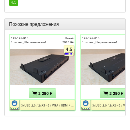
4.5
Похожие предложения
149-142-018
Китай
149-142-016
1 шт на _Шереметьево-1
2013.04
1 шт на _Шереметьево-1
4.5
2 290 ₽
2 290 ₽
3xUSB 2.0 / 2xRJ-45 / VGA / HDMI / HDD BAY 2.5" / 19.5V-4.7A