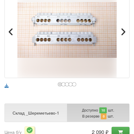
шт.
Доступно
10
Склад _Шереметьево-1
шт.
В резерве
0
2 090 ₽
Цена б/у