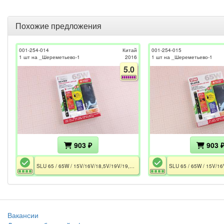
Похожие предложения
001-254-014
Китай
001-254-015
1 шт на _Шереметьево-1
2016
1 шт на _Шереметьево-1
5.0
903 ₽
903 
SLU 65 / 65W / 15V/16V/18,5V/19V/19,5V/20V / 4A / USB 5V-2A / Универсальный 3×Pin
Вакансии