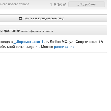
1 806 ₽
ного нового товара
Подробнее
Купить как юридическое лицо
ы доставки
после оформления заказа
склада в
_Шереметьево-1
, г. Лобня МО, ул. Спортивная, 1А
обильной точки выдачи в Москве
расписание