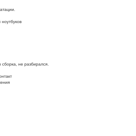
уатации.
 ноутбуков
 сборка, не разбирался.
онтакт
жения