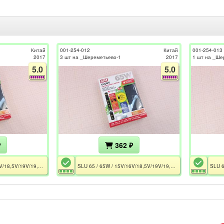
Китай
001-254-012
Китай
001-254-013
2017
3 шт на _Шереметьево-1
2017
1 шт на _Ше
5.0
5.0
₽
362 ₽
SLU 65 / 65W / 15V/16V/18,5V/19V/19,5V/20V / 4A / USB 5V-2A / Универсальный 3×Pin
SLU 65 / 65W / 15V/16V/18,5V/19V/19,5V/20V / 4A / USB 5V-2A / Универсальный 3×Pin / Одно напряжение на всех коннекторах