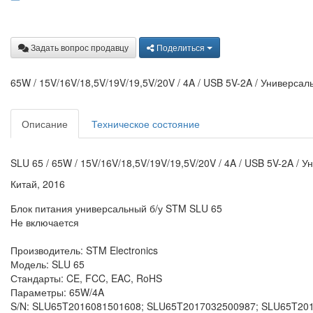
Задать вопрос продавцу
Поделиться
65W / 15V/16V/18,5V/19V/19,5V/20V / 4A / USB 5V-2A / Универса
Описание
Техническое состояние
SLU 65 / 65W / 15V/16V/18,5V/19V/19,5V/20V / 4A / USB 5V-2A / 
Китай, 2016
Блок питания универсальный б/у STM SLU 65
Не включается
Производитель: STM Electronics
Модель: SLU 65
Стандарты: CE, FCC, EAC, RoHS
Параметры: 65W/4A
S/N: SLU65T2016081501608; SLU65T2017032500987; SLU65T20