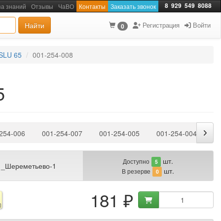
8
929
549
8088
за знаний
Отзывы
ЧаВО
Контакты
Заказать звонок
Найти
Регистрация
Войти
0
 SLU 65
001-254-008
5
254-006
001-254-007
001-254-005
001-254-004
00
шт.
Доступно
5
 _Шереметьево-1
шт.
В резерве
0
181 ₽