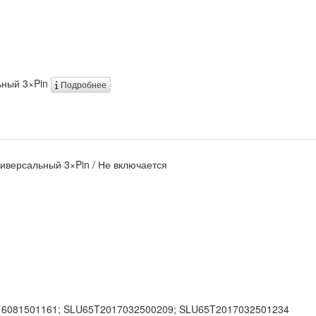
льный 3×Pin
Подробнее
Универсальный 3×Pin / Не включается
16081501161; SLU65T2017032500209; SLU65T2017032501234