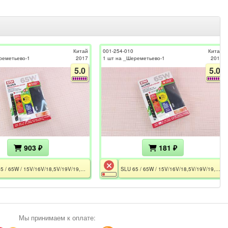
Китай
001-254-010
Китай
реметьево-1
2017
1 шт на _Шереметьево-1
2016
5.0
5.0
903 ₽
181 ₽
SLU 65 / 65W / 15V/16V/18,5V/19V/19,5V/20V / 4A / USB 5V-2A / Универсальный 3×Pin
SLU 65 / 65W / 15V/16V/18,5V/19V/19,5V/20V / 4A / USB 5V-2A / Универсальный 3×Pin / Нет выходного напряжения
Мы принимаем к оплате: