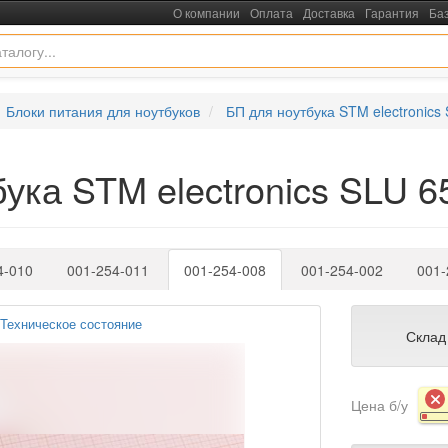
О компании
Оплата
Доставка
Гарантия
Ба
Блоки питания для ноутбуков
БП для ноутбука STM electronics
ука STM electronics SLU 6
4-010
001-254-011
001-254-008
001-254-002
001-
Техническое состояние
Склад
Цена б/у