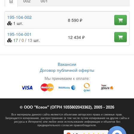
002
001
195-104-002
8 590 ₽
1 шт.
195-104-001
12 434 ₽
17
/
0
/
13
шт.
Вакансии
Договор публичной оферты
Мы принимаем к оплате:
© ООО "Ксеон" (ОГРН 1055802043362), 2005 - 2026
Все материалы данного сайта являются объектами авторского права и смежных прав.
Запрещается копирование, распространение (в том числе путем копирования на другие сайты и
ресурсы в Интернете) или любое иное использование информации и объектов без
предварительного согласия правообладателя.