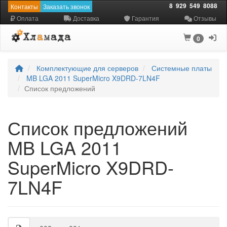
8
929
549
8088
Контакты
Заказать звонок
Оплата
Доставка
Гарантия
Отзывы
0
Комплектующие для серверов
Системные платы
MB LGA 2011 SuperMicro X9DRD-7LN4F
Список предложений
Список предложений
MB LGA 2011
SuperMicro X9DRD-
7LN4F