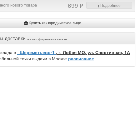
699 ₽
ного нового товара
Подробнее
Купить как юридическое лицо
ы доставки
после оформления заказа
склада в
_Шереметьево-1
, г. Лобня МО, ул. Спортивная, 1А
обильной точки выдачи в Москве
расписание