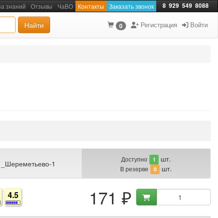
8
929
549
8088
за знаний
Отзывы
ЧаВО
Контакты
Заказать звонок
Найти
Регистрация
Войти
0
шт.
Доступно
1
 _Шереметьево-1
шт.
В резерве
0
171 ₽
4.5