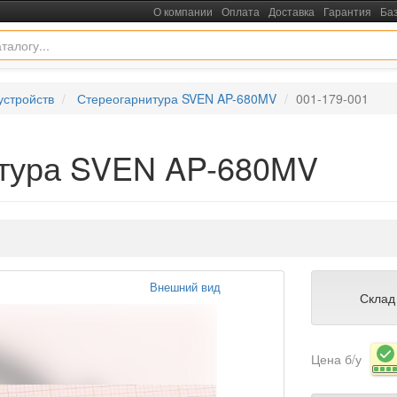
О компании
Оплата
Доставка
Гарантия
Ба
устройств
Стереогарнитура SVEN AP-680MV
001-179-001
итура SVEN AP-680MV
Внешний вид
Склад
Цена б/у