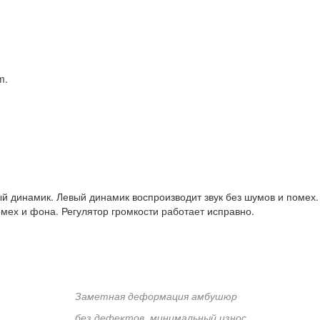
m.
ый динамик. Левый динамик воспроизводит звук без шумов и поме
мех и фона. Регулятор громкости работает исправно.
Заметная деформация амбушюр
без дефектов, минимальный износ