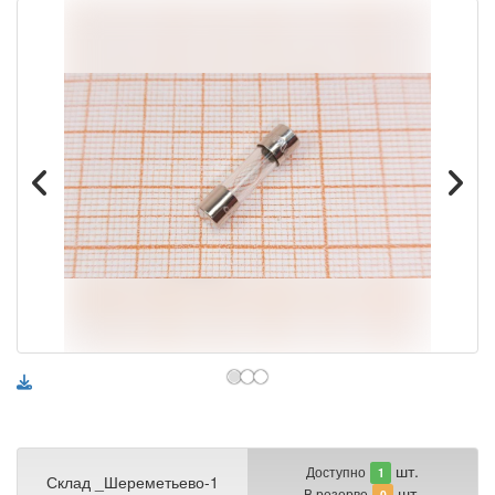
шт.
Доступно
1
Склад _Шереметьево-1
шт.
В резерве
0