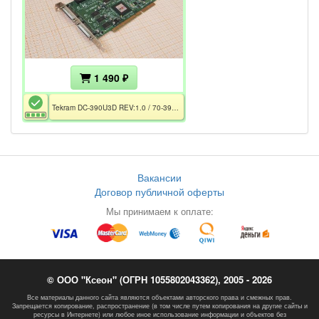
1 490 ₽
Tekram DC-390U3D REV:1.0 / 70-390U3D-00
Вакансии
Договор публичной оферты
Мы принимаем к оплате:
© ООО "Ксеон" (ОГРН 1055802043362), 2005 - 2026
Все материалы данного сайта являются объектами авторского права и смежных прав.
Запрещается копирование, распространение (в том числе путем копирования на другие сайты и
ресурсы в Интернете) или любое иное использование информации и объектов без