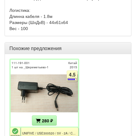
Логистика:
Длинна кабеля - 1.8м
Размеры (ШхДхВ) - 44х61х64
Вес - 100
Похожие предложения
111-191-001
Китай
1 шт на _Шереметьево-1
2015
4.5
280 ₽
UNIFIVE / USE300520 / 5V - 2A / CE / Черный