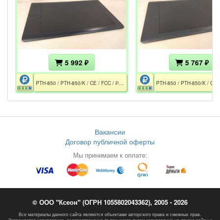
5 992 ₽
5 767 ₽
PTH-850 / PTH-850/K / CE / FCC / РСТ / Без пера и подставки пера
Вакансии
Договор публичной оферты
Мы принимаем к оплате:
© ООО "Ксеон" (ОГРН 1055802043362), 2005 - 2026
Все материалы данного сайта являются объектами авторского права и смежных прав.