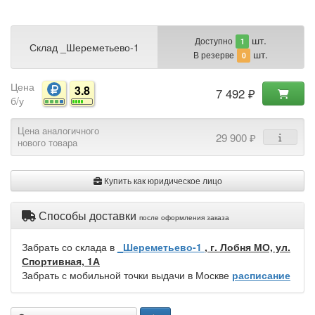
шт.
Доступно
1
Склад _Шереметьево-1
шт.
В резерве
0
Цена
3.8
7 492 ₽
б/у
Цена аналогичного
29 900 ₽
нового товара
Купить как юридическое лицо
Способы доставки
после оформления заказа
Забрать со склада в
_Шереметьево-1
, г. Лобня МО, ул.
Спортивная, 1А
Забрать с мобильной точки выдачи в Москве
расписание